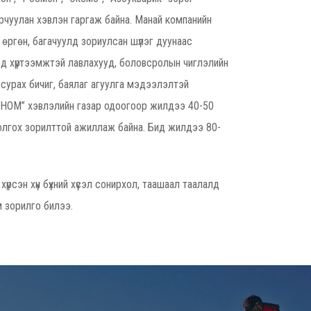
 орчуулан хэвлэн гаргаж байна. Манай компанийн
 өргөн, багачуулд зориулсан шүлэг дуунаас
хдэд хүртээмжтэй лавлахууд, боловсролын чиглэлийн
 сурах бичиг, баялаг агуулга мэдээлэлтэй
РНОМ” хэвлэлийн газар одоогоор жилдээ 40-50
олгох зорилттой ажиллаж байна. Бид жилдээ 80-
 хүрсэн хүн бүхний хүсэл сонирхол, таашаал таалалд
м зорилго билээ.