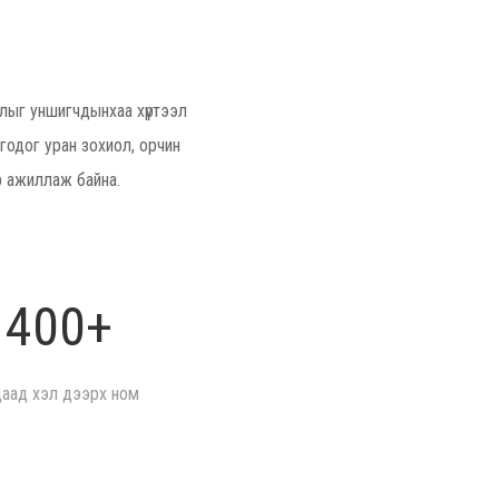
лыг уншигчдынхаа хүртээл
годог уран зохиол, орчин
р ажиллаж байна.
400+
даад хэл дээрх ном