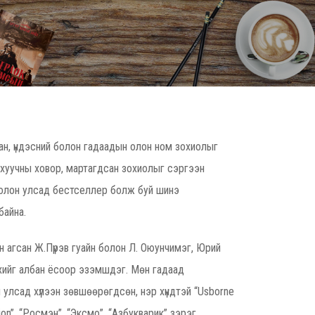
н, үндэсний болон гадаадын олон ном зохиолыг
 хуучны ховор, мартагдсан зохиолыг сэргээн
т олон улсад бестселлер болж буй шинэ
байна.
н агсан Ж.Пүрэв гуайн болон Л. Оюунчимэг, Юрий
рхийг албан ёсоор эзэмшдэг. Мөн гадаад
н улсад хүлээн зөвшөөрөгдсөн, нэр хүндтэй “Usborne
 Lion”, “Росмэн”, “Эксмо”, “Азбукварик” зэрэг