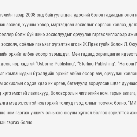
лийн газар 2008 онд байгуулагдан, үндэсний болон гадаадын олон 
ан зохиол, хуучны ховор, мартагдсан зохиолыг сэргээн хэвлэх, дэлх
селлер болж буй шинэ зохиолуудыг орчуулан гаргах чиглэлээр ажи
 зохиолч, соёлын гавъяат зүтгэлтэн агсан Ж.Пүрэв гуайн болон Л. О
чийн эрхийг албан ёсоор эзэмшдэг. Мөн гадаад харилцаагаа идэвхтэй
сөн, нэр хүндтэй “Usborne Publishing”, “Sterling Publishing”, “Harcourt
эг компаниудын бүтээлүүдийн эрхийг албан ёсоор авч, орчуулан хэвлэ
м зохиолын сэдэв хүрээ их өргөн, багачуулд зориулсан шүлэг дуунаас
эд хүртээмжтэй лавлахууд, боловсролын чиглэлийн ном, гарын авлаг
гуулга мэдээлэлтэй нэвтэрхий толиуд гээд олныг тоочиж болно. “М
нэ ном гаргаж уншигч олныхоо оюуны хүртээл болгох зорилттой аж
эн гаргах болно.