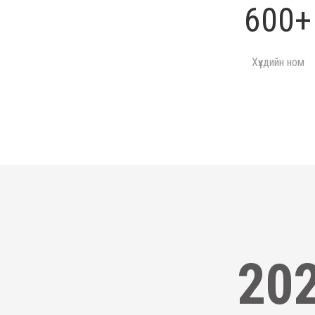
600+
Хүүхдийн ном
20