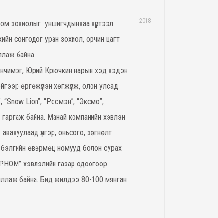
2018
ном зохиолыг уншигчдынхаа хүртээл
ийн сонгодог уран зохиол, орчин цагт
ллаж байна.
юунчимэг, Юрий Крючкин нарын хэд хэдэн
гээр өргөжүүлэн хөгжүүлж, олон улсад
”, “Snow Lion”, “Росмэн”, “Эксмо”,
н гаргаж байна. Манай компанийн хэвлэн
 авахуулаад үлгэр, оньсого, зөгнөлт
а, бэлгийн өвөрмөц номууд болон сурах
ИРНОМ” хэвлэлийн газар одоогоор
иллаж байна. Бид жилдээ 80-100 мянган