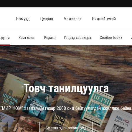
Номууд
Цуврал
Мэдээлэл
Бидний тухай
цуулга
Хамт олон
Редакц
Гадаад харилцаа
Холбоо барих
Товч танилцуулга
“МИР НОМ” хэвлэлийн газар 2008 онд байгуулагдан ажиллаж байна.
Бүх сонгодог зохиолууд