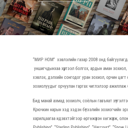
“МИР НОМ” хэвлэлийн газар 2008 онд байгуулагда
уншигчдынхаа хүртээл болгох, ардын аман зохиол,
хэвлэх, дэлхийн сонгодог уран зохиол, орчин цаг
зохиолуудыг орчуулан гаргах чиглэлээр ажиллаж 
Бид манай ахмад зохиолч, соёлын гавъяат зүтгэлтэ
Крючкин нарын хэд хэдэн бүтээлийн зохиогчийн э
харилцаагаа идэвхтэйгээр өргөжүүлэн хөгжүүлж, оло
Publishing”, “Sterling Publishing”, “Harcourt”, “Snow