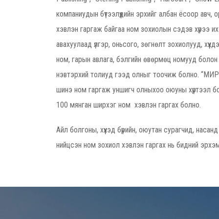
компаниудын бүтээлүүдийн эрхийг албан ёсоор авч,
хэвлэн гаргаж байгаа ном зохиолын сэдэв хүрээ их
авахуулаад үлгэр, оньсого, зөгнөлт зохиолууд, хүү
ном, гарын авлага, бэлгийн өвөрмөц номууд болон
нэвтэрхий толиуд гээд олныг тоочиж болно. “МИ
шинэ ном гаргаж уншигч олныхоо оюуны хүртээл б
100 мянган ширхэг ном хэвлэн гаргах болно.
Айл болгоны, хүүхэд бүрийн, оюутан сурагчид, насанд
нийцсэн ном зохиол хэвлэн гаргах нь бидний эрхэ