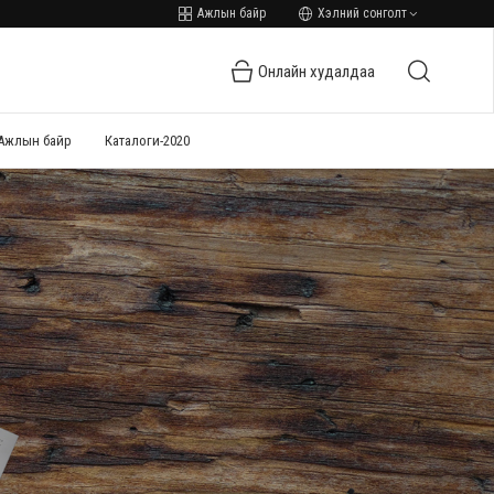
Ажлын байр
Хэлний сонголт
Онлайн худалдаа
Ажлын байр
Каталоги-2020