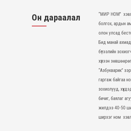
“МИР НОМ” хэвлэ
Он дараалал
болгох, ардын ам
олон улсад бест
Бид манай ахмад
бүтээлийн зохиог
хүлээн зөвшөөрөгд
“Азбукварик” зэр
гаргаж байгаа но
зохиолууд, хүүхд
бичиг, баялаг а
жилдээ 40-50 ши
ширхэг ном хэвл