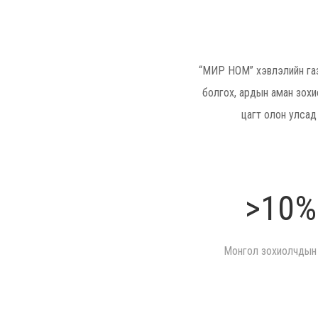
“МИР НОМ” хэвлэлийн газ
болгох, ардын аман зохи
цагт олон улсад
>10%
Монгол зохиолчдын