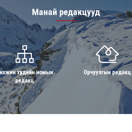
Манай редакцууд
нхжин хүүхдийн номын
Орчуулгын редакц
редакц