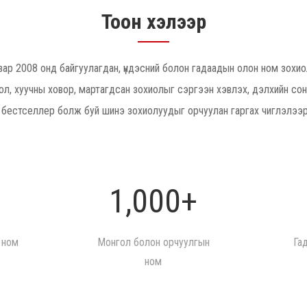
Тоон хэлээр
ар 2008 онд байгуулагдан, үндэсний болон гадаадын олон ном зохио
ол, хуучны ховор, мартагдсан зохиолыг сэргээн хэвлэх, дэлхийн сон
 бестселлер болж буй шинэ зохиолуудыг орчуулан гаргах чиглэлээ
1,000+
 ном
Монгол болон орчуулгын
Га
ном