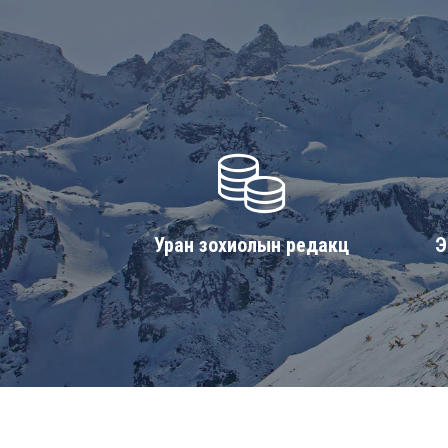
Уран зохиолын редакц
Э