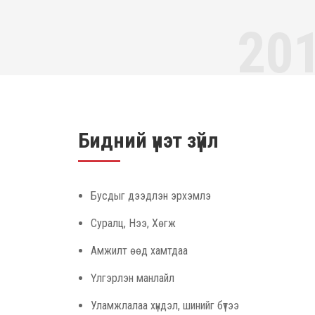
20
“МИР НОМ” хэвлэ
Бидний үнэт зүйл
болгох, ардын ам
олон улсад бест
Бид манай ахмад
Бусдыг дээдлэн эрхэмлэ
бүтээлийн зохиог
Суралц, Нээ, Хөгж
хүлээн зөвшөөрөгд
Амжилт өөд хамтдаа
“Азбукварик” зэр
гаргаж байгаа но
Үлгэрлэн манлайл
зохиолууд, хүүхд
Уламжлалаа хүндэл, шинийг бүтээ