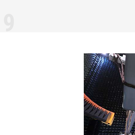
19
лийн газар 2008 онд байгуулагдан, үндэсний болон гадаадын олон 
ан зохиол, хуучны ховор, мартагдсан зохиолыг сэргээн хэвлэх, дэлх
селлер болж буй шинэ зохиолуудыг орчуулан гаргах чиглэлээр ажи
 зохиолч, соёлын гавъяат зүтгэлтэн агсан Ж.Пүрэв гуайн болон Л. О
чийн эрхийг албан ёсоор эзэмшдэг. Мөн гадаад харилцаагаа идэвхтэй
сөн, нэр хүндтэй “Usborne Publishing”, “Sterling Publishing”, “Harcourt
эг компаниудын бүтээлүүдийн эрхийг албан ёсоор авч, орчуулан хэвлэ
м зохиолын сэдэв хүрээ их өргөн, багачуулд зориулсан шүлэг дуунаас
эд хүртээмжтэй лавлахууд, боловсролын чиглэлийн ном, гарын авлаг