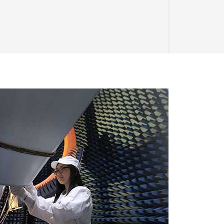
ном зохиолыг уншигчдынхаа хүртээл
ийн сонгодог уран зохиол, орчин цагт
ллаж байна.
юунчимэг, Юрий Крючкин нарын хэд хэдэн
гээр өргөжүүлэн хөгжүүлж, олон улсад
”, “Snow Lion”, “Росмэн”, “Эксмо”,
н гаргаж байна. Манай компанийн хэвлэн
 авахуулаад үлгэр, оньсого, зөгнөлт
а, бэлгийн өвөрмөц номууд болон сурах